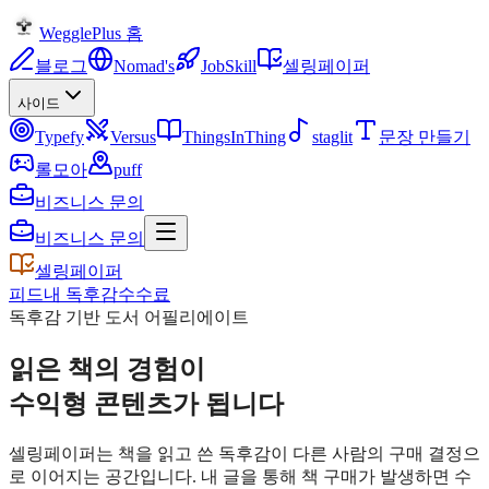
WegglePlus 홈
블로그
Nomad's
JobSkill
셀링페이퍼
사이드
Typefy
Versus
ThingsInThing
staglit
문장 만들기
롤모아
puff
비즈니스 문의
비즈니스 문의
셀링페이퍼
피드
내 독후감
수수료
독후감 기반 도서 어필리에이트
읽은 책의 경험이
수익형 콘텐츠가 됩니다
셀링페이퍼는 책을 읽고 쓴 독후감이 다른 사람의 구매 결정으
로 이어지는 공간입니다. 내 글을 통해 책 구매가 발생하면 수