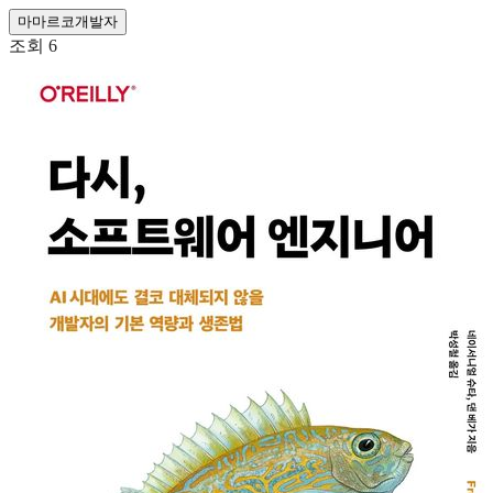
마
마르코
개발자
조회
6