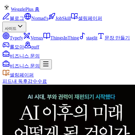
WegglePlus 홈
블로그
Nomad's
JobSkill
셀링페이퍼
사이드
Typefy
Versus
ThingsInThing
staglit
문장 만들기
롤모아
puff
비즈니스 문의
비즈니스 문의
셀링페이퍼
피드
내 독후감
수수료