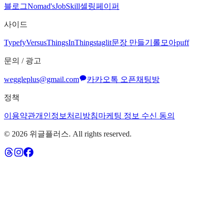
블로그
Nomad's
JobSkill
셀링페이퍼
사이드
Typefy
Versus
ThingsInThing
staglit
문장 만들기
롤모아
puff
문의 / 광고
weggleplus@gmail.com
카카오톡 오픈채팅방
정책
이용약관
개인정보처리방침
마케팅 정보 수신 동의
©
2026
위글플러스. All rights reserved.