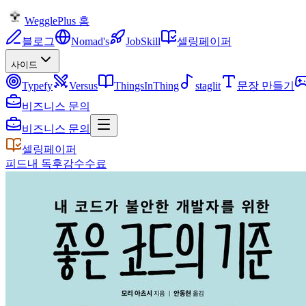
WegglePlus 홈
블로그
Nomad's
JobSkill
셀링페이퍼
사이드
Typefy
Versus
ThingsInThing
staglit
문장 만들기
비즈니스 문의
비즈니스 문의
셀링페이퍼
피드
내 독후감
수수료