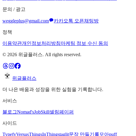
문의 / 광고
weggleplus@gmail.com
카카오톡 오픈채팅방
정책
이용약관
개인정보처리방침
마케팅 정보 수신 동의
©
2026
위글플러스. All rights reserved.
위글플러스
더 나은 배움과 성장을 위한 실험을 기록합니다.
서비스
블로그
Nomad's
JobSkill
셀링페이퍼
사이드
Typefy
Versus
ThingsInThing
staglit
문장 만들기
롤모아
puff