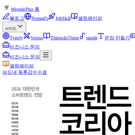
WegglePlus 홈
블로그
Nomad's
JobSkill
셀링페이퍼
사이드
Typefy
Versus
ThingsInThing
staglit
문장 만들기
비즈니스 문의
비즈니스 문의
셀링페이퍼
피드
내 독후감
수수료