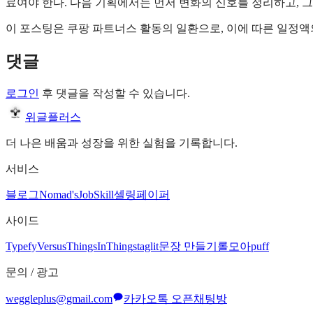
료여야 한다. 다음 기획에서는 먼저 변화의 신호를 정리하고, 
이 포스팅은 쿠팡 파트너스 활동의 일환으로, 이에 따른 일정
댓글
로그인
후 댓글을 작성할 수 있습니다.
위글플러스
더 나은 배움과 성장을 위한 실험을 기록합니다.
서비스
블로그
Nomad's
JobSkill
셀링페이퍼
사이드
Typefy
Versus
ThingsInThing
staglit
문장 만들기
롤모아
puff
문의 / 광고
weggleplus@gmail.com
카카오톡 오픈채팅방