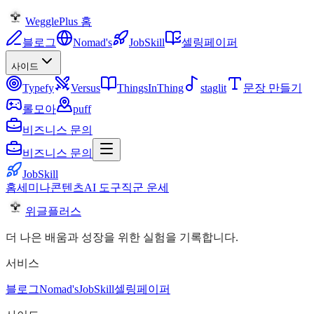
WegglePlus 홈
블로그
Nomad's
JobSkill
셀링페이퍼
사이드
Typefy
Versus
ThingsInThing
staglit
문장 만들기
롤모아
puff
비즈니스 문의
비즈니스 문의
JobSkill
홈
세미나
콘텐츠
AI 도구
직군 운세
위글플러스
더 나은 배움과 성장을 위한 실험을 기록합니다.
서비스
블로그
Nomad's
JobSkill
셀링페이퍼