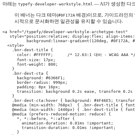
아래는
— AI가 생성한 다
typefy-developer-workstyle.html
이 배너는 다크 테마(
배경)이므로, 가이드라인의 
#0F172A
시적으로 문서화하면 일관성을 유지할 수 있습니다.
<a href="/typefy/developer-workstyle-archetype-test"

   style="position:relative; display:flex; align-items:
          background:linear-gradient(120deg, #0F172A, #
  <style>

    .bnr-devt-title {

      color: #FFFFFF;      /* 12.63:1 대비 - WCAG AAA */
      font-size: 17px;

      font-weight: 800;

    }

    .bnr-devt-cta {

      background: #6366F1;

      border-radius: 999px;

      padding: 8px 16px;

      transition: background 0.2s ease, transform 0.2s 
    }

    .bnr-devt-cta:hover { background: #4F46E5; transfor
    @media (min-width: 768px)  { .bnr-devt-title { font
    @media (min-width: 1440px) { .bnr-devt-title { font
    @media (prefers-reduced-motion: reduce) {

      *, *::before, *::after {

        animation-duration: 0.01ms !important;

        transition-duration: 0.01ms !important;

      }
