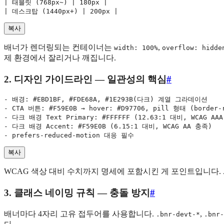
| 태블릿 (768px~) | 180px |

복사
배너가 렌더링되는 컨테이너는
,
width: 100%
overflow: hidde
제 환경에서 잘리거나 깨집니다.
2. 디자인 가이드라인 — 일관성의 핵심
#
- 배경: #EBD1BF, #FDE68A, #1E293B(다크) 계열 그라데이션

- CTA 버튼: #F59E0B → hover: #D97706, pill 형태 (border-r
- 다크 배경 Text Primary: #FFFFFF (12.63:1 대비, WCAG AAA
- 다크 배경 Accent: #F59E0B (6.15:1 대비, WCAG AA 충족)

복사
WCAG 색상 대비 수치까지 명세에 포함시킨 게 포인트입니다.
3. 클래스 네이밍 규칙 — 충돌 방지
#
배너마다 4자리 고유 접두어를 사용합니다.
,
.bnr-devt-*
.bnr-