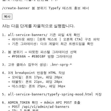
복사
AI는 다음 단계를 자율적으로 실행합니다.
1. all-service-banners/ 기존 파일 4개 확인

   → 레이아웃 패턴: [왼쪽 텍스트 | 오른쪽 CTA] 구조 파악

   → 기존 그라데이션: 다크 계열이 최근 트렌드임을 확인

2. 봄 분위기 → 따뜻한 파스텔 그라데이션 선택

   → #FDE68A → #EBD1BF 방향 그라데이션

3. 고유 클래스 접두어 생성: .bnr-sprg-*

4. 3개 breakpoint 반응형 HTML 작성

   → 모바일: 폰트 17px, 패딩 20px

   → 태블릿: 폰트 21px, 패딩 28px

   → 데스크탑: 폰트 25px, 패딩 36px

5. all-service-banners/typefy-spring-mood.html 저장

6. ADMIN_TOKEN 확인 → Admin API POST 호출

   → POST /api/v1/admin/ad-banners
