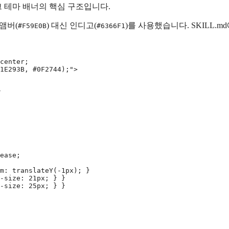
크 테마 배너의 핵심 구조입니다.
앰버(
) 대신 인디고(
)를 사용했습니다. SKILL.m
#F59E0B
#6366F1
center;

1E293B, #0F2744);">



ease;

m: translateY(-1px); }

-size: 21px; } }

-size: 25px; } }
