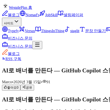
WegglePlus 홈
블로그
Nomad's
JobSkill
셀링페이퍼
사이드
Typefy
Versus
ThingsInThing
staglit
문장 만들기
비즈니스 문의
비즈니스 문의
블로그
RSS 구독
AI로 배너를 만든다 — GitHub Copil
Marco
•
2026년 3월 15일
•
91
좋아요
0
공유
AI로 배너를 만든다 — GitHub Copil