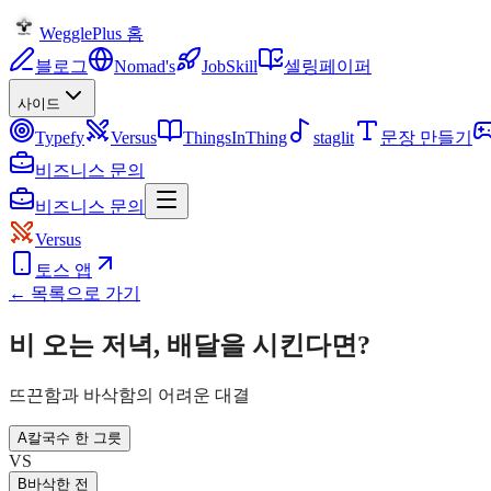
WegglePlus 홈
블로그
Nomad's
JobSkill
셀링페이퍼
사이드
Typefy
Versus
ThingsInThing
staglit
문장 만들기
비즈니스 문의
비즈니스 문의
Versus
토스 앱
← 목록으로 가기
비 오는 저녁, 배달을 시킨다면?
뜨끈함과 바삭함의 어려운 대결
A
칼국수 한 그릇
VS
B
바삭한 전