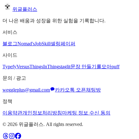
위글플러스
더 나은 배움과 성장을 위한 실험을 기록합니다.
서비스
블로그
Nomad's
JobSkill
셀링페이퍼
사이드
Typefy
Versus
ThingsInThing
staglit
문장 만들기
롤모아
puff
문의 / 광고
weggleplus@gmail.com
카카오톡 오픈채팅방
정책
이용약관
개인정보처리방침
마케팅 정보 수신 동의
©
2026
위글플러스. All rights reserved.