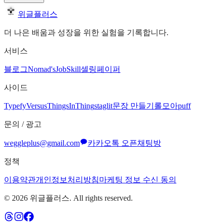
위글플러스
더 나은 배움과 성장을 위한 실험을 기록합니다.
서비스
블로그
Nomad's
JobSkill
셀링페이퍼
사이드
Typefy
Versus
ThingsInThing
staglit
문장 만들기
롤모아
puff
문의 / 광고
weggleplus@gmail.com
카카오톡 오픈채팅방
정책
이용약관
개인정보처리방침
마케팅 정보 수신 동의
©
2026
위글플러스. All rights reserved.