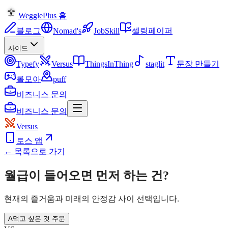
WegglePlus 홈
블로그
Nomad's
JobSkill
셀링페이퍼
사이드
Typefy
Versus
ThingsInThing
staglit
문장 만들기
롤모아
puff
비즈니스 문의
비즈니스 문의
Versus
토스 앱
← 목록으로 가기
월급이 들어오면 먼저 하는 건?
현재의 즐거움과 미래의 안정감 사이 선택입니다.
A
먹고 싶은 것 주문