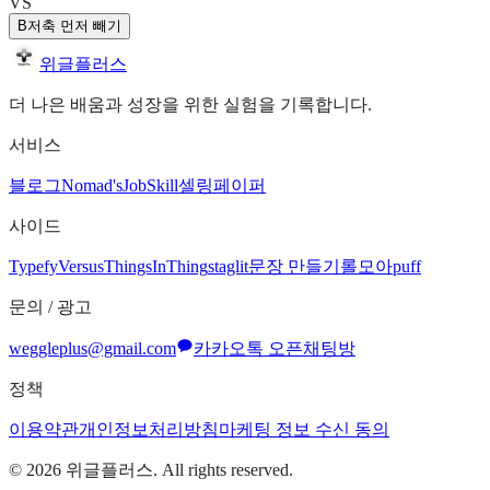
VS
B
저축 먼저 빼기
위글플러스
더 나은 배움과 성장을 위한 실험을 기록합니다.
서비스
블로그
Nomad's
JobSkill
셀링페이퍼
사이드
Typefy
Versus
ThingsInThing
staglit
문장 만들기
롤모아
puff
문의 / 광고
weggleplus@gmail.com
카카오톡 오픈채팅방
정책
이용약관
개인정보처리방침
마케팅 정보 수신 동의
©
2026
위글플러스. All rights reserved.