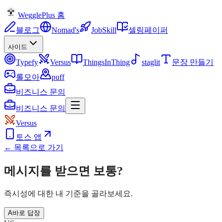
WegglePlus 홈
블로그
Nomad's
JobSkill
셀링페이퍼
사이드
Typefy
Versus
ThingsInThing
staglit
문장 만들기
롤모아
puff
비즈니스 문의
비즈니스 문의
Versus
토스 앱
← 목록으로 가기
메시지를 받으면 보통?
즉시성에 대한 내 기준을 골라보세요.
A
바로 답장