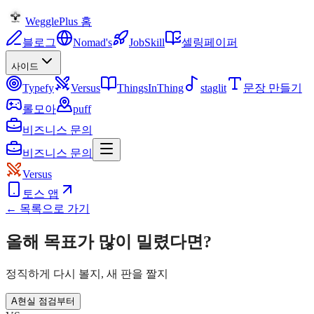
WegglePlus 홈
블로그
Nomad's
JobSkill
셀링페이퍼
사이드
Typefy
Versus
ThingsInThing
staglit
문장 만들기
롤모아
puff
비즈니스 문의
비즈니스 문의
Versus
토스 앱
← 목록으로 가기
올해 목표가 많이 밀렸다면?
정직하게 다시 볼지, 새 판을 짤지
A
현실 점검부터