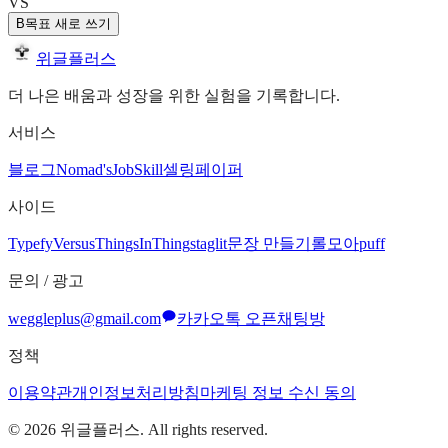
VS
B
목표 새로 쓰기
위글플러스
더 나은 배움과 성장을 위한 실험을 기록합니다.
서비스
블로그
Nomad's
JobSkill
셀링페이퍼
사이드
Typefy
Versus
ThingsInThing
staglit
문장 만들기
롤모아
puff
문의 / 광고
weggleplus@gmail.com
카카오톡 오픈채팅방
정책
이용약관
개인정보처리방침
마케팅 정보 수신 동의
©
2026
위글플러스. All rights reserved.