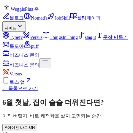
WegglePlus 홈
블로그
Nomad's
JobSkill
셀링페이퍼
사이드
Typefy
Versus
ThingsInThing
staglit
문장 만들기
롤모아
puff
비즈니스 문의
비즈니스 문의
Versus
토스 앱
← 목록으로 가기
6월 첫날, 집이 슬슬 더워진다면?
아직 버틸지, 바로 쾌적함을 살지 고민되는 순간
A
에어컨 바로 ON