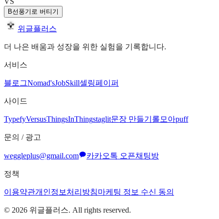
VS
B
선풍기로 버티기
위글플러스
더 나은 배움과 성장을 위한 실험을 기록합니다.
서비스
블로그
Nomad's
JobSkill
셀링페이퍼
사이드
Typefy
Versus
ThingsInThing
staglit
문장 만들기
롤모아
puff
문의 / 광고
weggleplus@gmail.com
카카오톡 오픈채팅방
정책
이용약관
개인정보처리방침
마케팅 정보 수신 동의
©
2026
위글플러스. All rights reserved.