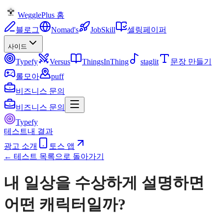
WegglePlus 홈
블로그
Nomad's
JobSkill
셀링페이퍼
사이드
Typefy
Versus
ThingsInThing
staglit
문장 만들기
롤모아
puff
비즈니스 문의
비즈니스 문의
Typefy
테스트
내 결과
광고 소개
토스 앱
← 테스트 목록으로 돌아가기
내 일상을 수상하게 설명하면
어떤 캐릭터일까?