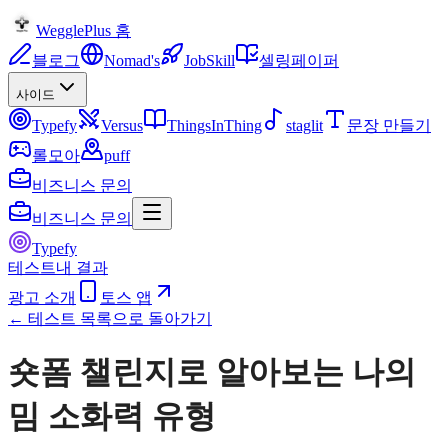
WegglePlus 홈
블로그
Nomad's
JobSkill
셀링페이퍼
사이드
Typefy
Versus
ThingsInThing
staglit
문장 만들기
롤모아
puff
비즈니스 문의
비즈니스 문의
Typefy
테스트
내 결과
광고 소개
토스 앱
← 테스트 목록으로 돌아가기
숏폼 챌린지로 알아보는 나의
밈 소화력 유형