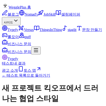
WegglePlus 홈
블로그
Nomad's
JobSkill
셀링페이퍼
사이드
Typefy
Versus
ThingsInThing
staglit
문장 만들기
롤모아
puff
비즈니스 문의
비즈니스 문의
Typefy
테스트
내 결과
광고 소개
토스 앱
← 테스트 목록으로 돌아가기
새 프로젝트 킥오프에서 드러
나는 협업 스타일