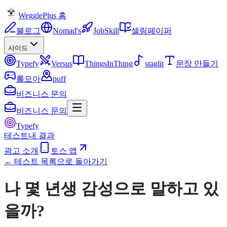
WegglePlus 홈
블로그
Nomad's
JobSkill
셀링페이퍼
사이드
Typefy
Versus
ThingsInThing
staglit
문장 만들기
롤모아
puff
비즈니스 문의
비즈니스 문의
Typefy
테스트
내 결과
광고 소개
토스 앱
← 테스트 목록으로 돌아가기
나 몇 년생 감성으로 말하고 있
을까?