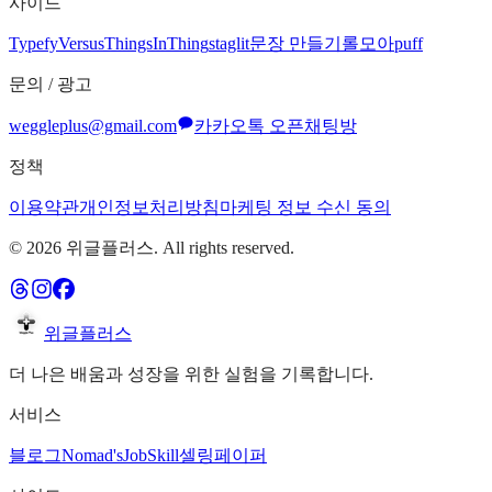
사이드
Typefy
Versus
ThingsInThing
staglit
문장 만들기
롤모아
puff
문의 / 광고
weggleplus@gmail.com
카카오톡 오픈채팅방
정책
이용약관
개인정보처리방침
마케팅 정보 수신 동의
©
2026
위글플러스. All rights reserved.
위글플러스
더 나은 배움과 성장을 위한 실험을 기록합니다.
서비스
블로그
Nomad's
JobSkill
셀링페이퍼