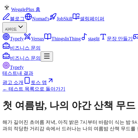
WegglePlus 홈
블로그
Nomad's
JobSkill
셀링페이퍼
사이드
Typefy
Versus
ThingsInThing
staglit
문장 만들기
비즈니스 문의
비즈니스 문의
Typefy
테스트
내 결과
광고 소개
토스 앱
← 테스트 목록으로 돌아가기
첫 여름밤, 나의 야간 산책 무드
해가 길어진 초여름 저녁, 아직 밝은 7시부터 바람이 식는 밤 9
과의 적당한 거리감 속에서 드러나는 나의 여름밤 산책 무드를