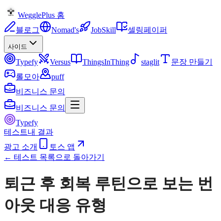
WegglePlus 홈
블로그
Nomad's
JobSkill
셀링페이퍼
사이드
Typefy
Versus
ThingsInThing
staglit
문장 만들기
롤모아
puff
비즈니스 문의
비즈니스 문의
Typefy
테스트
내 결과
광고 소개
토스 앱
← 테스트 목록으로 돌아가기
퇴근 후 회복 루틴으로 보는 번
아웃 대응 유형