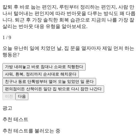
칼퇴 후 바로 눕는 편인지, 루틴부터 정리하는 편인지, 사람 만
나서 털어내는 편인지에 따라 번아웃을 다루는 방식도 꽤 다릅
니다. 퇴근 후 가장 솔직한 회복 습관으로 지금의 나를 가장 잘
살리는 번아웃 대응 유형을 알아보세요.
1
/
9
오늘 유난히 일에 치였던 날, 집 문을 열자마자 제일 먼저 하는
행동은?
가방 내려놓고 바로 침대나 소파로 직행한다
샤워, 환복, 정리까지 순서대로 해치운다
친구나 동료 단톡방부터 열어 오늘 있었던 일 푼다
편의점이든 산책이든 일단 집 밖으로 다시 잠깐 나간다
이전
다음
광고
추천 테스트
추천 테스트를 불러오는 중